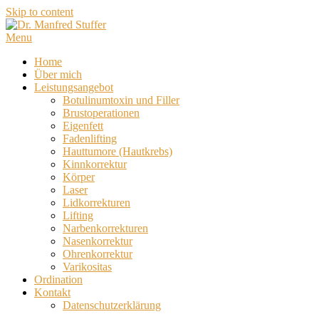
Skip to content
Menu
Home
Über mich
Leistungsangebot
Botulinumtoxin und Filler
Brustoperationen
Eigenfett
Fadenlifting
Hauttumore (Hautkrebs)
Kinnkorrektur
Körper
Laser
Lidkorrekturen
Lifting
Narbenkorrekturen
Nasenkorrektur
Ohrenkorrektur
Varikositas
Ordination
Kontakt
Datenschutzerklärung