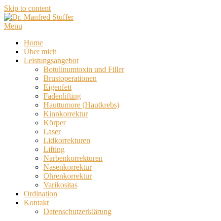
Skip to content
Menu
Home
Über mich
Leistungsangebot
Botulinumtoxin und Filler
Brustoperationen
Eigenfett
Fadenlifting
Hauttumore (Hautkrebs)
Kinnkorrektur
Körper
Laser
Lidkorrekturen
Lifting
Narbenkorrekturen
Nasenkorrektur
Ohrenkorrektur
Varikositas
Ordination
Kontakt
Datenschutzerklärung