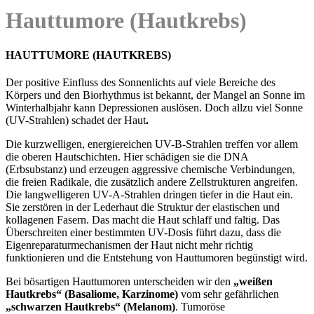
Hauttumore (Hautkrebs)
HAUTTUMORE (HAUTKREBS)
Der positive Einfluss des Sonnenlichts auf viele Bereiche des
Körpers und den Biorhythmus ist bekannt, der Mangel an Sonne im
Winterhalbjahr kann Depressionen auslösen. Doch allzu viel Sonne
(UV-Strahlen) schadet der Haut
.
Die kurzwelligen, energiereichen UV-B-Strahlen treffen vor allem
die oberen Hautschichten. Hier schädigen sie die DNA
(Erbsubstanz) und erzeugen aggressive chemische Verbindungen,
die freien Radikale, die zusätzlich andere Zellstrukturen angreifen.
Die langwelligeren UV-A-Strahlen dringen tiefer in die Haut ein.
Sie zerstören in der Lederhaut die Struktur der elastischen und
kollagenen Fasern. Das macht die Haut schlaff und faltig. Das
Überschreiten einer bestimmten UV-Dosis führt dazu, dass die
Eigenreparaturmechanismen der Haut nicht mehr richtig
funktionieren und die Entstehung von Hauttumoren begünstigt wird.
Bei bösartigen Hauttumoren unterscheiden wir den
„weißen
Hautkrebs“ (Basaliome, Karzinome)
vom sehr gefährlichen
„schwarzen Hautkrebs“ (Melanom)
. Tumoröse